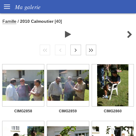

Ma galerie
Famille
/
2010 Calmoutier
[40]


CIMG2858
CIMG2859
CIMG2860