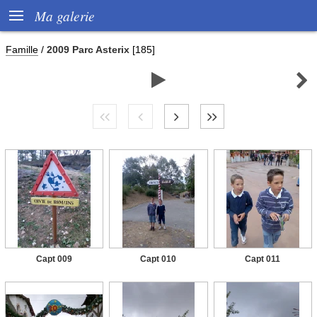

Ma galerie
Famille
/
2009 Parc Asterix
[185]


Capt 009
Capt 010
Capt 011